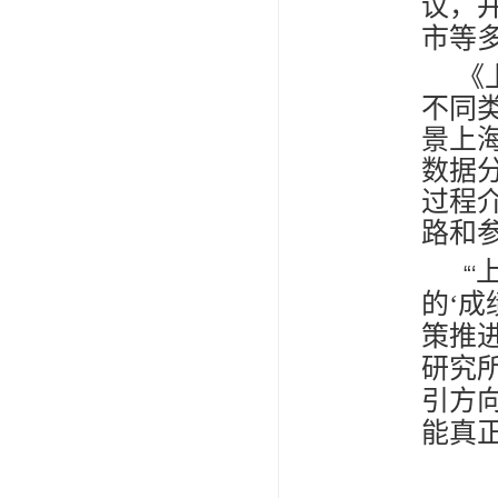
议，
市等
《
不同
景上
数据
过程
路和
“‘
的‘
策推
研究
引方
能真